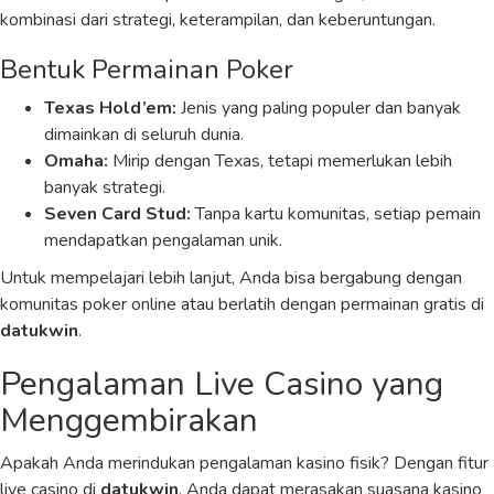
kombinasi dari strategi, keterampilan, dan keberuntungan.
Bentuk Permainan Poker
Texas Hold’em:
Jenis yang paling populer dan banyak
dimainkan di seluruh dunia.
Omaha:
Mirip dengan Texas, tetapi memerlukan lebih
banyak strategi.
Seven Card Stud:
Tanpa kartu komunitas, setiap pemain
mendapatkan pengalaman unik.
Untuk mempelajari lebih lanjut, Anda bisa bergabung dengan
komunitas poker online atau berlatih dengan permainan gratis di
datukwin
.
Pengalaman Live Casino yang
Menggembirakan
Apakah Anda merindukan pengalaman kasino fisik? Dengan fitur
live casino di
datukwin
, Anda dapat merasakan suasana kasino