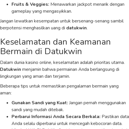
Fruits & Veggies:
Menawarkan jackpot menarik dengan
gameplay yang mengasyikkan.
Jangan lewatkan kesempatan untuk bersenang-senang sambil
berpotensi menghasilkan uang di
datukwin
.
Keselamatan dan Keamanan
Bermain di Datukwin
Dalam dunia kasino online, keselamatan adalah prioritas utama.
Datukwin
menjamin bahwa permainan Anda berlangsung di
lingkungan yang aman dan terjamin.
Beberapa tips untuk memastikan pengalaman bermain yang
aman:
Gunakan Sandi yang Kuat:
Jangan pernah menggunakan
sandi yang mudah ditebak.
Perbarui Informasi Anda Secara Berkala:
Pastikan data
Anda selalu diperbarui untuk mencegah kebocoran data.