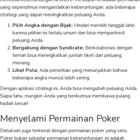
yang sepenuhnya mengandalkan keberuntungan, ada beberapa
strategi yang dapat meningkatkan peluang Anda.
Pilih Angka dengan Bijak:
Hindari memilih tanggal lahir,
karena pilihan ini terlalu umum dan bisa memperkecil
peluang Anda.
Bergabung dengan Syndicate:
Berkolaborasi dengan
teman bisa meningkatkan jumlah tiket dan peluang
menang.
Lihat Pola:
Ada penelitian yang menunjukkan bahwa
beberapa angka muncul lebih sering.
Dengan aplikasi strategi ini, Anda bisa mengubah peluang Anda.
Siapa tahu, mungkin Anda yang berikutnya membawa pulang
hadiah besar!
Menyelami Permainan Poker
Datukwin juga terkenal dengan permainan poker yang seru.
Poker bukan sekadar permainan keberuntungan; ini adalah