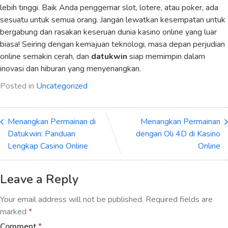
lebih tinggi. Baik Anda penggemar slot, lotere, atau poker, ada
sesuatu untuk semua orang. Jangan lewatkan kesempatan untuk
bergabung dan rasakan keseruan dunia kasino online yang luar
biasa! Seiring dengan kemajuan teknologi, masa depan perjudian
online semakin cerah, dan
datukwin
siap memimpin dalam
inovasi dan hiburan yang menyenangkan.
Posted in
Uncategorized
Menangkan Permainan di
Menangkan Permainan
Datukwin: Panduan
dengan Oli 4D di Kasino
Lengkap Casino Online
Online
Leave a Reply
Your email address will not be published.
Required fields are
marked
*
Comment
*