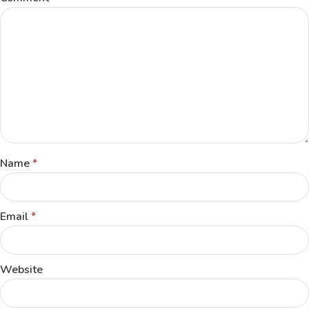
Name
*
Email
*
Website