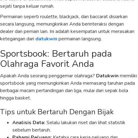
sejati tanpa keluar rumah.
Permainan seperti roulette, blackjack, dan baccarat disiarkan
secara langsung, memungkinkan Anda berinteraksi dengan
dealer dan pemain lain. Ini adalah kesempatan untuk merasakan
ketegangan dari
datukwin
permainan langsung.
Sportsbook: Bertaruh pada
Olahraga Favorit Anda
Apakah Anda seorang penggemar olahraga?
Datukwin
memiliki
sportsbook yang memungkinkan Anda memasang taruhan pada
berbagai macam pertandingan dan liga, mulai dari sepak bola
hingga basket.
Tips untuk Bertaruh Dengan Bijak
Analisis Data:
Selalu lakukan riset dan lihat statistik
sebelum bertaruh.
Pahami Peluang:
Ketahui cara kerja peluang dan