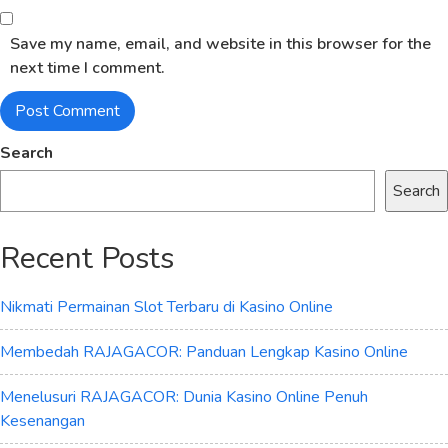
Save my name, email, and website in this browser for the
next time I comment.
Search
Search
Recent Posts
Nikmati Permainan Slot Terbaru di Kasino Online
Membedah RAJAGACOR: Panduan Lengkap Kasino Online
Menelusuri RAJAGACOR: Dunia Kasino Online Penuh
Kesenangan