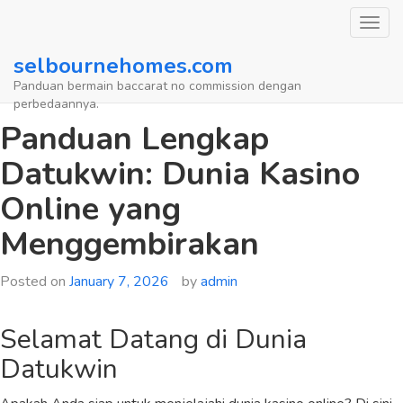
Skip
to
content
selbournehomes.com
Panduan bermain baccarat no commission dengan
perbedaannya.
Panduan Lengkap
Datukwin: Dunia Kasino
Online yang
Menggembirakan
Posted on
January 7, 2026
by
admin
Selamat Datang di Dunia
Datukwin