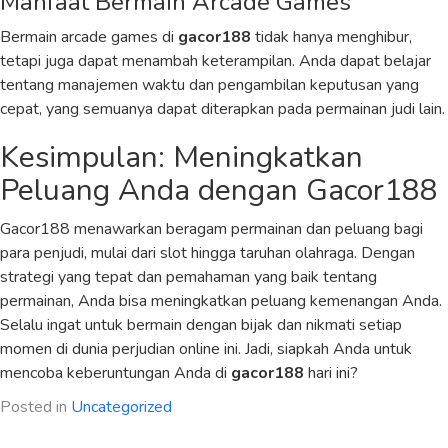
Manfaat Bermain Arcade Games
Bermain arcade games di
gacor188
tidak hanya menghibur,
tetapi juga dapat menambah keterampilan. Anda dapat belajar
tentang manajemen waktu dan pengambilan keputusan yang
cepat, yang semuanya dapat diterapkan pada permainan judi lain.
Kesimpulan: Meningkatkan
Peluang Anda dengan Gacor188
Gacor188 menawarkan beragam permainan dan peluang bagi
para penjudi, mulai dari slot hingga taruhan olahraga. Dengan
strategi yang tepat dan pemahaman yang baik tentang
permainan, Anda bisa meningkatkan peluang kemenangan Anda.
Selalu ingat untuk bermain dengan bijak dan nikmati setiap
momen di dunia perjudian online ini. Jadi, siapkah Anda untuk
mencoba keberuntungan Anda di
gacor188
hari ini?
Posted in
Uncategorized