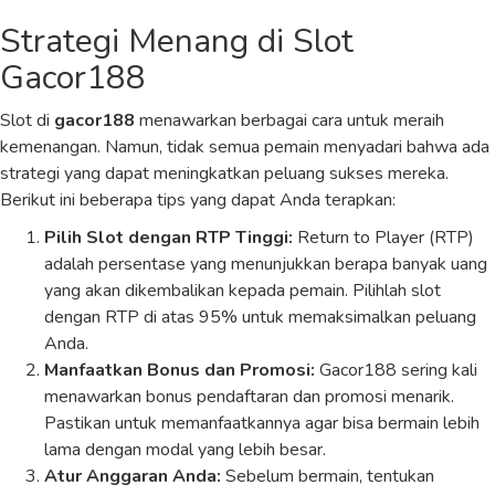
Strategi Menang di Slot
Gacor188
Slot di
gacor188
menawarkan berbagai cara untuk meraih
kemenangan. Namun, tidak semua pemain menyadari bahwa ada
strategi yang dapat meningkatkan peluang sukses mereka.
Berikut ini beberapa tips yang dapat Anda terapkan:
Pilih Slot dengan RTP Tinggi:
Return to Player (RTP)
adalah persentase yang menunjukkan berapa banyak uang
yang akan dikembalikan kepada pemain. Pilihlah slot
dengan RTP di atas 95% untuk memaksimalkan peluang
Anda.
Manfaatkan Bonus dan Promosi:
Gacor188 sering kali
menawarkan bonus pendaftaran dan promosi menarik.
Pastikan untuk memanfaatkannya agar bisa bermain lebih
lama dengan modal yang lebih besar.
Atur Anggaran Anda:
Sebelum bermain, tentukan