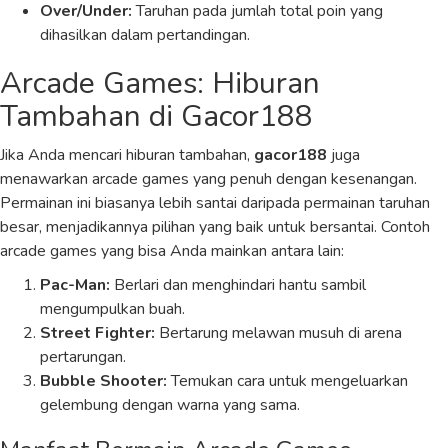
Over/Under:
Taruhan pada jumlah total poin yang
dihasilkan dalam pertandingan.
Arcade Games: Hiburan
Tambahan di Gacor188
Jika Anda mencari hiburan tambahan,
gacor188
juga
menawarkan arcade games yang penuh dengan kesenangan.
Permainan ini biasanya lebih santai daripada permainan taruhan
besar, menjadikannya pilihan yang baik untuk bersantai. Contoh
arcade games yang bisa Anda mainkan antara lain:
Pac-Man:
Berlari dan menghindari hantu sambil
mengumpulkan buah.
Street Fighter:
Bertarung melawan musuh di arena
pertarungan.
Bubble Shooter:
Temukan cara untuk mengeluarkan
gelembung dengan warna yang sama.