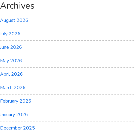
Archives
August 2026
July 2026
June 2026
May 2026
April 2026
March 2026
February 2026
January 2026
December 2025